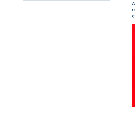
A
m
c