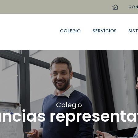
home
CON
COLEGIO
SERVICIOS
SIS
Colegio
ancias representa