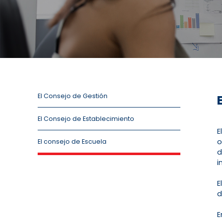
El Consejo de Gestión
El Consejo de Establecimiento
E
o
El consejo de Escuela
d
i
E
d
E